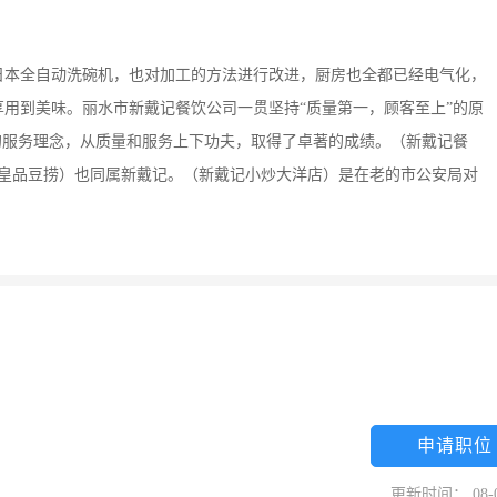
日本全自动洗碗机，也对加工的方法进行改进，厨房也全都已经电气化，
用到美味。丽水市新戴记餐饮公司一贯坚持“质量第一，顾客至上”的原
的服务理念，从质量和服务上下功夫，取得了卓著的成绩。（新戴记餐
（皇品豆捞）也同属新戴记。（新戴记小炒大洋店）是在老的市公安局对
申请职位
更新时间： 08-