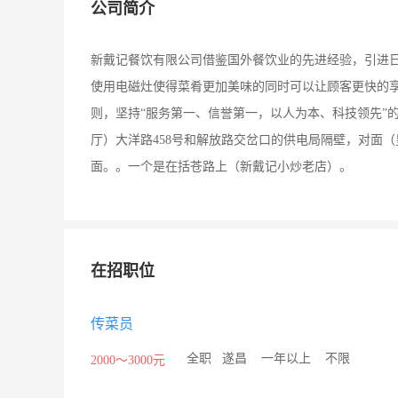
公司简介
新戴记餐饮有限公司借鉴国外餐饮业的先进经验，引进
使用电磁灶使得菜肴更加美味的同时可以让顾客更快的享
则，坚持“服务第一、信誉第一，以人为本、科技领先”
厅）大洋路458号和解放路交岔口的供电局隔壁，对面
面。。一个是在括苍路上（新戴记小炒老店）。
在招职位
传菜员
/
全职
/
遂昌
/
一年以上
/
不限
2000～3000元