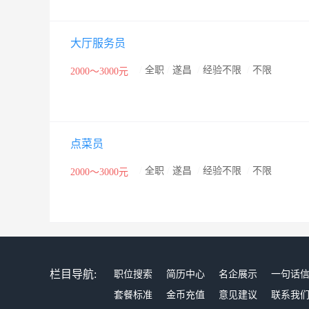
大厅服务员
/
全职
/
遂昌
/
经验不限
/
不限
2000～3000元
点菜员
/
全职
/
遂昌
/
经验不限
/
不限
2000～3000元
栏目导航:
职位搜索
简历中心
名企展示
一句话
套餐标准
金币充值
意见建议
联系我