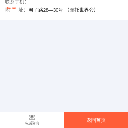
联系手机：
****
地 址：
君子路28—30号 （摩托世界旁）
返回首页
电话咨询