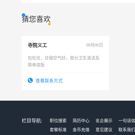
猜您喜欢
寺院义工
08月06日
包吃住，住宿空气好，部分卫生清洁及
简单烧饭
查看联系方式
栏目导航:
职位搜索
简历中心
名企展示
一句话
套餐标准
金币充值
意见建议
联系我