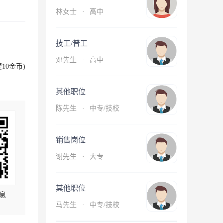
林女士
·
高中
技工/普工
邓先生
·
高中
10金币)
其他职位
陈先生
·
中专/技校
销售岗位
谢先生
·
大专
其他职位
息
马先生
·
中专/技校