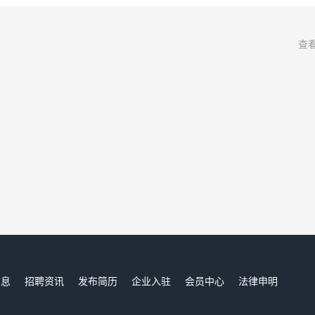
查
信息
招聘资讯
发布简历
企业入驻
会员中心
法律申明
们